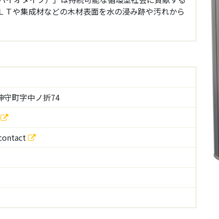
ＬＴや集成材などの木材表面を水の浸み跡や汚れから
守町字中ノ折74
/
/contact