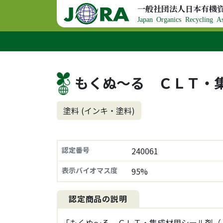
コンテンツへスキップ
一般社団法人日本有機
メインナビゲーション
Japan Organics Recycling As
もくぬ～る ＣＬＴ・
塗料 (インキ・塗料)
認定番号
240061
表示バイオマス度
95%
認定商品の説明
「もくぬ～る ＣＬＴ・集成材用シール剤（