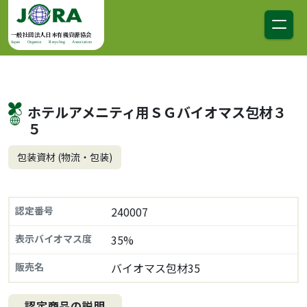
コンテンツへスキップ
メインナビゲーション
一般社団法人日本有機資源協会
Japan Organics Recycling Association
ホテルアメニティ用ＳＧバイオマス包材３
５
包装資材 (物流・包装)
認定番号
240007
表示バイオマス度
35%
販売名
バイオマス包材35
認定商品の説明