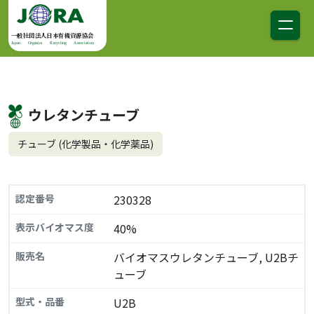
コンテンツへスキップ
メインナビゲーション
一般社団法人日本有機資源協会
Japan Organics Recycling Association
ウレタンチューブ
チューブ (化学製品・化学薬品)
認定番号
230328
表示バイオマス度
40%
販売名
バイオマスウレタンチューブ, U2Bチ
ューブ
型式・品番
U2B