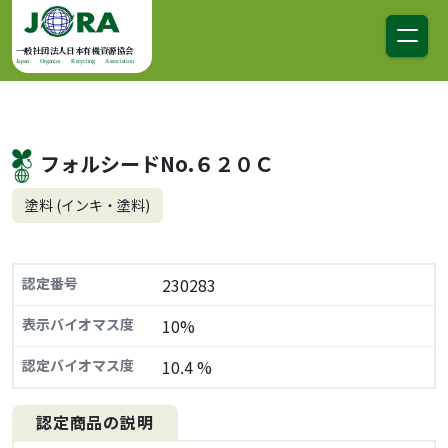
コンテンツへスキップ
メインナビゲーション
一般社団法人日本有機資源協会
Japan Organics Recycling Association
フォルシードNo.６２０Ｃ
塗料 (インキ・塗料)
認定番号
230283
表示バイオマス度
10%
認定バイオマス度
10.4 %
認定商品の説明