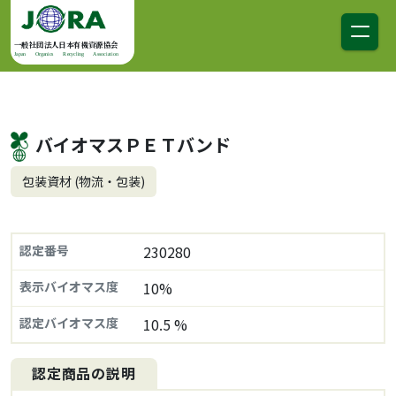
コンテンツへスキップ
メインナビゲーション
一般社団法人日本有機資源協会
Japan Organics Recycling Association
バイオマスＰＥＴバンド
包装資材 (物流・包装)
認定番号
230280
表示バイオマス度
10%
認定バイオマス度
10.5 %
認定商品の説明