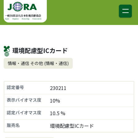
コンテンツへスキップ
メインナビゲーション
一般社団法人日本有機資源協会
Japan Organics Recycling Association
環境配慮型ICカード
情報・通信 その他 (情報・通信)
認定番号
230211
表示バイオマス度
10%
認定バイオマス度
10.5 %
販売名
環境配慮型ICカード