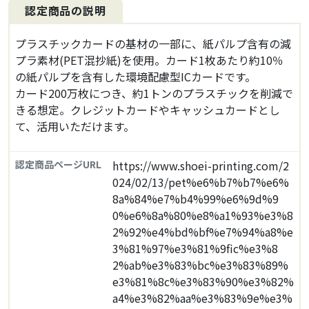
認定商品の説明
プラスチックカードの基材の一部に、紙パルプ含有の減
プラ素材(PET混抄紙)を使用。カード1枚あたり約10％
の紙パルプを含有した環境配慮型ICカードです。
カード200万枚につき、約1トンのプラスチックを削減で
きる想定。クレジットカードやキャッシュカードとし
て、活用いただけます。
認定商品ページURL
https://www.shoei-printing.com/2
024/02/13/pet%e6%b7%b7%e6%
8a%84%e7%b4%99%e6%9d%9
0%e6%8a%80%e8%a1%93%e3%8
2%92%e4%bd%bf%e7%94%a8%e
3%81%97%e3%81%9fic%e3%8
2%ab%e3%83%bc%e3%83%89%
e3%81%8c%e3%83%90%e3%82%
a4%e3%82%aa%e3%83%9e%e3%