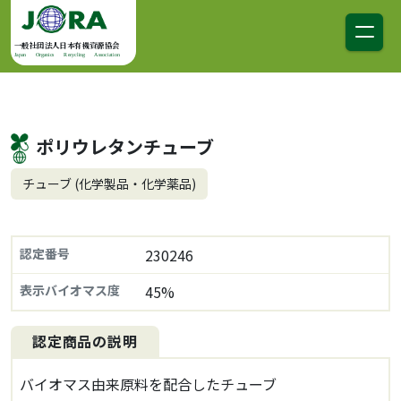
コンテンツへスキップ
メインナビゲーション
一般社団法人日本有機資源協会
Japan Organics Recycling Association
ポリウレタンチューブ
チューブ (化学製品・化学薬品)
認定番号
230246
表示バイオマス度
45%
認定商品の説明
バイオマス由来原料を配合したチューブ