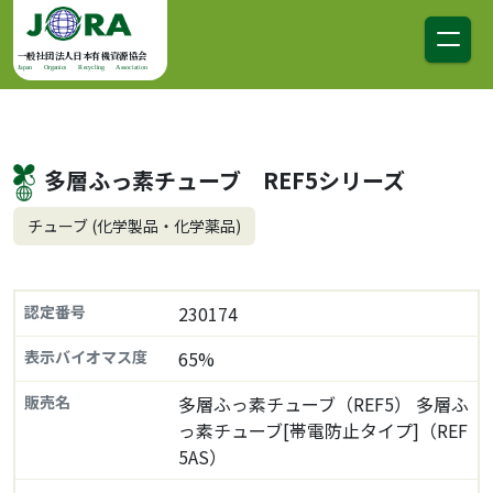
コンテンツへスキップ
メインナビゲーション
一般社団法人日本有機資源協会
Japan Organics Recycling Association
多層ふっ素チューブ REF5シリーズ
チューブ (化学製品・化学薬品)
認定番号
230174
表示バイオマス度
65%
販売名
多層ふっ素チューブ（REF5） 多層ふ
っ素チューブ[帯電防止タイプ]（REF
5AS）