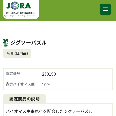
コンテンツへスキップ
メインナビゲーション
一般社団法人日本有機資源協会
Japan Organics Recycling Association
ジグソーパズル
玩具 (日用品)
認定番号
230190
表示バイオマス度
10%
認定商品の説明
バイオマス由来原料を配合したジクソーパズル