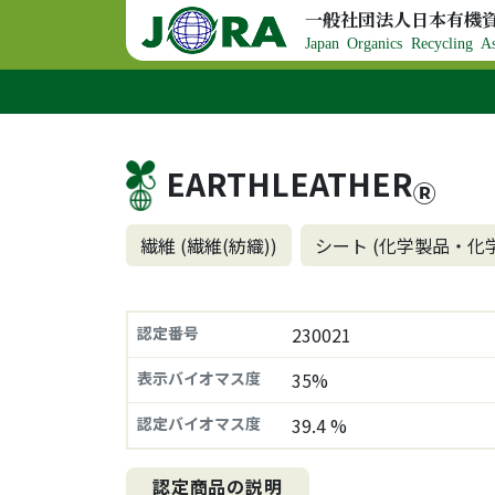
コンテンツへスキップ
一般社団法人日本有機
メインナビゲーション
Japan Organics Recycling As
EARTHLEATHER
Ⓡ
繊維 (繊維(紡織))
シート (化学製品・化
認定番号
230021
表示バイオマス度
35%
認定バイオマス度
39.4 %
認定商品の説明