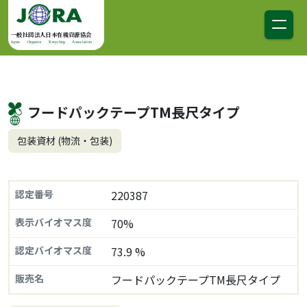
コンテンツへスキップ
メインナビゲーション
一般社団法人日本有機資源協会
Japan Organics Recycling Association
フードパックテープTM長尺タイプ
包装資材 (物流・包装)
認定番号
220387
表示バイオマス度
70%
認定バイオマス度
73.9 %
販売名
フードパックテープTM長尺タイプ