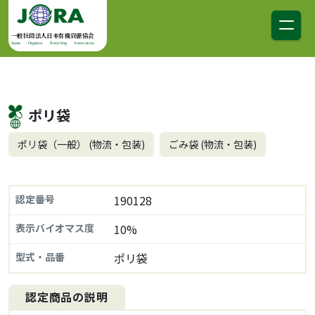
コンテンツへスキップ
メインナビゲーション
一般社団法人日本有機資源協会
Japan Organics Recycling Association
ポリ袋
ポリ袋（一般） (物流・包装)
ごみ袋 (物流・包装)
認定番号
190128
表示バイオマス度
10%
型式・品番
ポリ袋
認定商品の説明