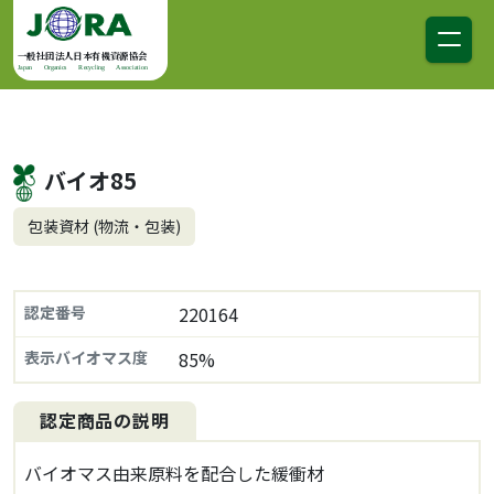
コンテンツへスキップ
メインナビゲーション
一般社団法人日本有機資源協会
Japan Organics Recycling Association
バイオ85
包装資材 (物流・包装)
認定番号
220164
表示バイオマス度
85%
認定商品の説明
バイオマス由来原料を配合した緩衝材