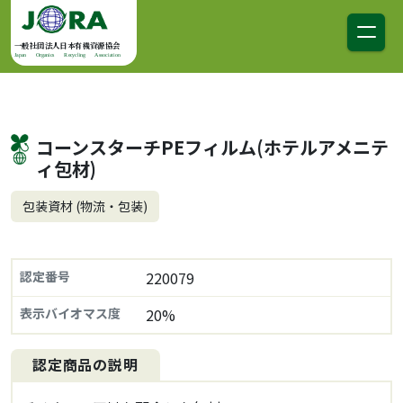
コンテンツへスキップ
メインナビゲーション
一般社団法人日本有機資源協会
Japan Organics Recycling Association
コーンスターチPEフィルム(ホテルアメニテ
ィ包材)
包装資材 (物流・包装)
認定番号
220079
表示バイオマス度
20%
認定商品の説明