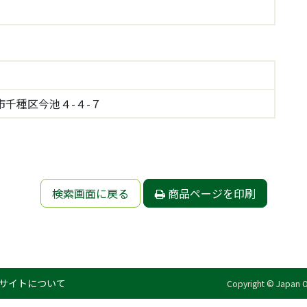
千種区今池４-４-７
検索画面に戻る
商品ページを印刷
サイトについて
Copyright © Japan Org