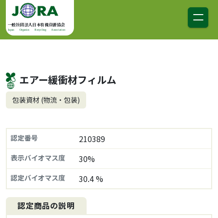
コンテンツへスキップ
メインナビゲーション
一般社団法人日本有機資源協会
Japan Organics Recycling Association
エアー緩衝材フィルム
包装資材 (物流・包装)
認定番号
210389
表示バイオマス度
30%
認定バイオマス度
30.4 %
認定商品の説明