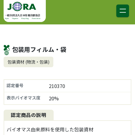
コンテンツへスキップ
メインナビゲーション
一般社団法人日本有機資源協会
Japan Organics Recycling Association
包装用フィルム・袋
包装資材 (物流・包装)
認定番号
210370
表示バイオマス度
20%
認定商品の説明
バイオマス由来原料を使用した包装資材