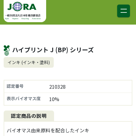
コンテンツへスキップ
メインナビゲーション
一般社団法人日本有機資源協会
Japan Organics Recycling Association
ハイプリント J (BP) シリーズ
インキ (インキ・塗料)
認定番号
210328
表示バイオマス度
10%
認定商品の説明
バイオマス由来原料を配合したインキ