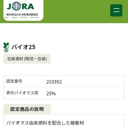
コンテンツへスキップ
メインナビゲーション
一般社団法人日本有機資源協会
Japan Organics Recycling Association
バイオ25
包装資材 (物流・包装)
認定番号
210302
表示バイオマス度
25%
認定商品の説明
バイオマス由来原料を配合した緩衝材