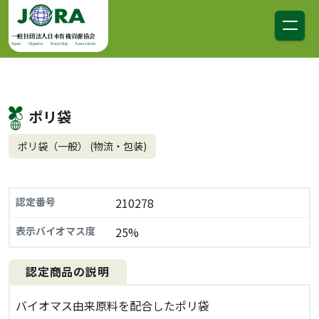
コンテンツへスキップ
メインナビゲーション
一般社団法人日本有機資源協会
Japan Organics Recycling Association
ポリ袋
ポリ袋（一般） (物流・包装)
認定番号
210278
表示バイオマス度
25%
認定商品の説明
バイオマス由来原料を配合したポリ袋