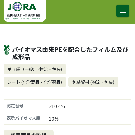
コンテンツへスキップ
メインナビゲーション
一般社団法人日本有機資源協会
Japan Organics Recycling Association
バイオマス由来PEを配合したフィルム及び
成形品
ポリ袋（一般） (物流・包装)
シート (化学製品・化学薬品)
包装資材 (物流・包装)
認定番号
210276
表示バイオマス度
10%