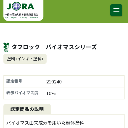
コンテンツへスキップ
メインナビゲーション
一般社団法人日本有機資源協会
Japan Organics Recycling Association
タフロック バイオマスシリーズ
塗料 (インキ・塗料)
認定番号
210240
表示バイオマス度
10%
認定商品の説明
バイオマス由来成分を用いた粉体塗料