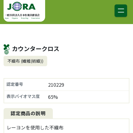
コンテンツへスキップ
メインナビゲーション
一般社団法人日本有機資源協会
Japan Organics Recycling Association
カウンタークロス
不織布 (繊維(紡織))
認定番号
210229
表示バイオマス度
65%
認定商品の説明
レーヨンを使用した不織布