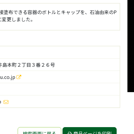
接塗布できる容器のボトルとキャップを、石油由来のP
に変更しました。
牛島本町２丁目３番２６号
u.co.jp
p
検索画面に戻る
商品ページを印刷