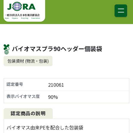
コンテンツへスキップ
メインナビゲーション
一般社団法人日本有機資源協会
Japan Organics Recycling Association
バイオマスプラ90ヘッダー個装袋
包装資材 (物流・包装)
認定番号
210061
表示バイオマス度
90%
認定商品の説明
バイオマス由来PEを配合した包装袋