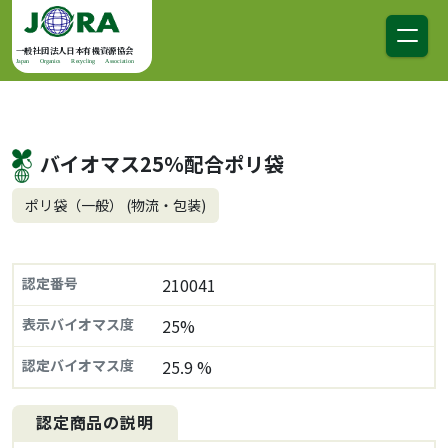
コンテンツへスキップ
メインナビゲーション
一般社団法人日本有機資源協会
Japan Organics Recycling Association
バイオマス25％配合ポリ袋
ポリ袋（一般） (物流・包装)
認定番号
210041
表示バイオマス度
25%
認定バイオマス度
25.9 %
認定商品の説明